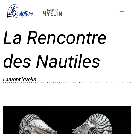
La Rencontre
des Nautiles
Laurent Yvelin